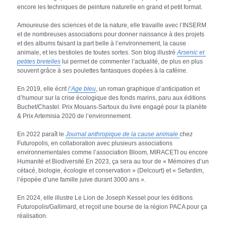
encore les techniques de peinture naturelle en grand et petit format.
Amoureuse des sciences et de la nature, elle travaille avec l’INSERM 
et de nombreuses associations pour donner naissance à des projets 
et des albums faisant la part belle à l’environnement, la cause 
animale, et les bestioles de toutes sortes. Son blog illustré 
Arsenic et 
petites bretelles
 lui permet de commenter l’actualité, de plus en plus 
souvent grâce à ses poulettes fantasques dopées à la caféine.
En 2019, elle écrit 
l’Age bleu
, un roman graphique d’anticipation et 
d’humour sur la crise écologique des fonds marins, paru aux éditions 
Buchet/Chastel. Prix Mouans-Sartoux du livre engagé pour la planète 
& Prix Artemisia 2020 de l’environnement.
En 2022 paraît le 
Journal anthropique de la cause animale
chez 
Futuropolis, en collaboration avec plusieurs associations 
environnementales comme l’association Bloom, MIRACETI ou encore 
Humanité et Biodiversité.En 2023, ça sera au tour de « Mémoires d’un 
cétacé, biologie, écologie et conservation » (Delcourt) et « Sefardim, 
l’épopée d’une famille juive durant 3000 ans ».
En 2024, elle illustre Le Lion de Joseph Kessel pour les éditions 
Futuropolis/Gallimard, et reçoit une bourse de la région PACA pour ça 
réalisation.