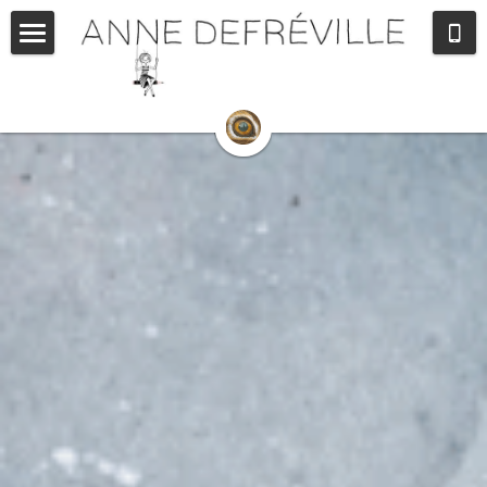
Autrice Illustratrice
Artiste
Designer
Rencontres
Contact
BLOG
Boutique
Ce que j'aimerais créer...
Français